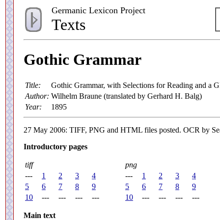
Germanic Lexicon Project
Texts
Gothic Grammar
Title:
Gothic Grammar, with Selections for Reading and a G
Author:
Wilhelm Braune (translated by Gerhard H. Balg)
Year:
1895
27 May 2006: TIFF, PNG and HTML files posted. OCR by Sea
Introductory pages
tiff
png
---
1
2
3
4
---
1
2
3
4
5
6
7
8
9
5
6
7
8
9
10
---
---
---
---
10
---
---
---
---
Main text